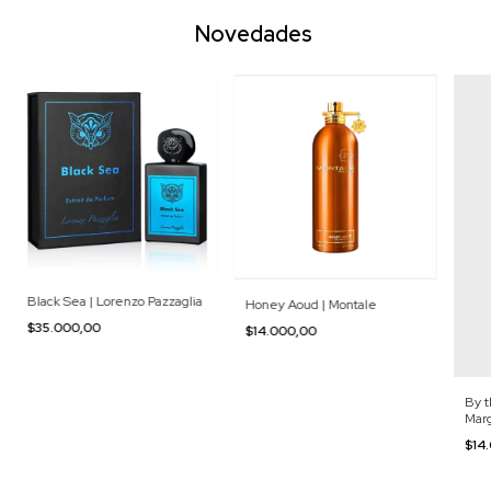
Novedades
Black Sea | Lorenzo Pazzaglia
Honey Aoud | Montale
$35.000,00
$14.000,00
By t
Marg
$14